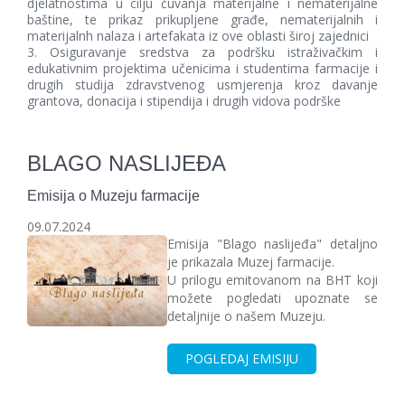
djelatnostima u cilju čuvanja materijalne i nematerijalne
baštine, te prikaz prikupljene građe, nematerijalnih i
materijalnh nalaza i artefakata iz ove oblasti široj zajednici
Osiguravanje sredstva za podršku istraživačkim i
edukativnim projektima učenicima i studentima farmacije i
drugih studija zdravstvenog usmjerenja kroz davanje
grantova, donacija i stipendija i drugih vidova podrške
BLAGO NASLIJEĐA
Emisija o Muzeju farmacije
09.07.2024
Emisija "Blago naslijeđa" detaljno
je prikazala Muzej farmacije.
U prilogu emitovanom na BHT koji
možete pogledati upoznate se
detaljnije o našem Muzeju.
POGLEDAJ EMISIJU