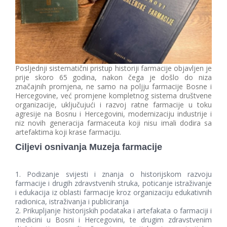
Posljednji sistematični pristup historiji farmacije objavljen je
prije skoro 65 godina, nakon čega je došlo do niza
značajnih promjena, ne samo na poljju farmacije Bosne i
Hercegovine, već promjene kompletnog sistema društvene
organizacije, uključujući i razvoj ratne farmacije u toku
agresije na Bosnu i Hercegovini, modernizaciju industrije i
niz novih generacija farmaceuta koji nisu imali dodira sa
artefaktima koji krase farmaciju.
Ciljevi osnivanja Muzeja farmacije
Podizanje svijesti i znanja o historijskom razvoju
farmacije i drugih zdravstvenih struka, poticanje istraživanje
i edukacija iz oblasti farmacije kroz organizaciju edukativnih
radionica, istraživanja i publiciranja
Prikupljanje historijskih podataka i artefakata o farmaciji i
medicini u Bosni i Hercegovini, te drugim zdravstvenim